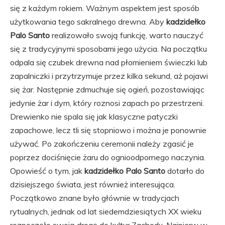
się z każdym rokiem. Ważnym aspektem jest sposób
użytkowania tego sakralnego drewna. Aby
kadzidełko
Palo Santo
realizowało swoją funkcję, warto nauczyć
się z tradycyjnymi sposobami jego użycia. Na początku
odpala się czubek drewna nad płomieniem świeczki lub
zapalniczki i przytrzymuje przez kilka sekund, aż pojawi
się żar. Następnie zdmuchuje się ogień, pozostawiając
jedynie żar i dym, który roznosi zapach po przestrzeni.
Drewienko nie spala się jak klasyczne patyczki
zapachowe, lecz tli się stopniowo i można je ponownie
używać. Po zakończeniu ceremonii należy zgasić je
poprzez dociśnięcie żaru do ognioodpornego naczynia.
Opowieść o tym, jak
kadzidełko Palo Santo
dotarło do
dzisiejszego świata, jest również interesująca.
Początkowo znane było głównie w tradycjach
rytualnych, jednak od lat siedemdziesiątych XX wieku