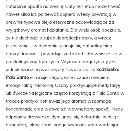
naturalnie opadło na ziemię. Cały ten etap może trwać
nawet kilka lat, ponieważ dopiero wtedy powstają w
drewnie typowe olejki eteryczne odpowiadające za
wyjątkowy aromat i działanie. Dla wielu osób poczucie,
że nie dochodzi tutaj do degredacji natury, a wręcz
przeciwnie – w działaniu szanuje się naturalny bieg
natury drzewa – powoduje, że to kadzidło wpisuje się w
proekologiczny tryb życia. Wymiar energetyczny jest
jednak wciąż najważniejszy. Uważa się, że
kadzidełko
Palo Santo
eliminuje negatywne uczucia i wspiera
emocjonalną harmonię. Osoby praktykujące medytację
lub ćwiczenia jogiczne często korzystają z Palo Santo w
trakcie praktyki, ponieważ jego aromat wspomaga
koncentrację oraz wytwarza wewnętrzny spokój. Kiedy
odpalamy drewienko, dym unosi się delikatnie, budując
atmosferę jakby znad innego wymiaru, wprowadzając