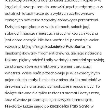
rozpoczęło swoją drogę do kultur Zachodu. Najpierw w
kręgi duchowe, potem do uprawiających medytację, a w
ostatnich latach także do zwykłych użytkowników
ceniących naturalne zapachy domowych przestrzeni.
Dziś jest spotykane w wielu domach, salach jogi,
salonach masażu i miejscach pracy, w których ważna
jest dobra energia. Nie bez ważności pozostaje walor
wizualny, którą oferuje
kadzidełko Palo Santo
. To
nieskomplikowany fragment drewna, ale jego naturalna
faktura, piękny odcień i miły w dotyku materiał sprawiają,
że stanowi również efektowny element aranżacji
wnętrza. Wiele osób przechowuje je w dekoracyjnych
pojemnikach, małych misach z minerału lub materiałów
drewnianych, aranżując symboliczne miejsca mocy. To
święte drewno nie tylko roztacza aromat i oczyszcza,
lecz również prezentuje się niezwykle harmonijnie.
Niektórzy ludzie sięga po
kadzidełko Palo Santo
w