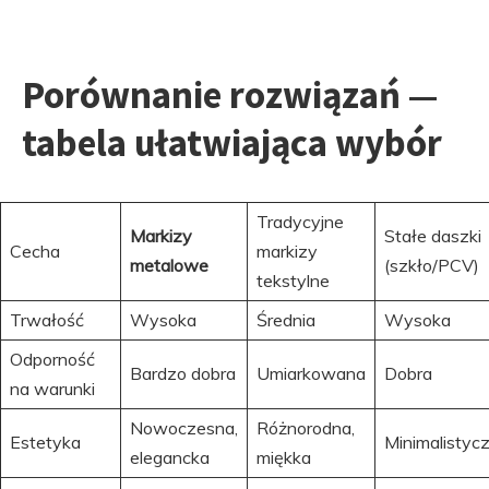
Porównanie rozwiązań —
tabela ułatwiająca wybór
Tradycyjne
Markizy
Stałe daszki
Cecha
markizy
metalowe
(szkło/PCV)
tekstylne
Trwałość
Wysoka
Średnia
Wysoka
Odporność
Bardzo dobra
Umiarkowana
Dobra
na warunki
Nowoczesna,
Różnorodna,
Estetyka
Minimalistyc
elegancka
miękka