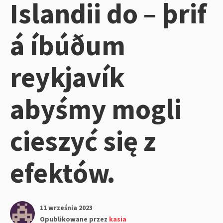
Islandii do – þrif
á íbúðum
reykjavík
abyśmy mogli
cieszyć się z
efektów.
11 września 2023
Opublikowane przez
kasia