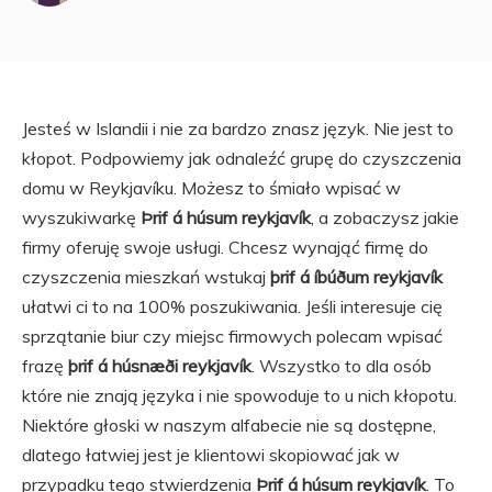
Jesteś w Islandii i nie za bardzo znasz język. Nie jest to
kłopot. Podpowiemy jak odnaleźć grupę do czyszczenia
domu w Reykjavíku. Możesz to śmiało wpisać w
wyszukiwarkę
Þrif á húsum reykjavík
, a zobaczysz jakie
firmy oferuję swoje usługi. Chcesz wynająć firmę do
czyszczenia mieszkań wstukaj
þrif á íbúðum reykjavík
ułatwi ci to na 100% poszukiwania. Jeśli interesuje cię
sprzątanie biur czy miejsc firmowych polecam wpisać
frazę
þrif á húsnæði reykjavík
. Wszystko to dla osób
które nie znają języka i nie spowoduje to u nich kłopotu.
Niektóre głoski w naszym alfabecie nie są dostępne,
dlatego łatwiej jest je klientowi skopiować jak w
przypadku tego stwierdzenia
Þrif á húsum reykjavík
. To