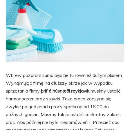
Wbrew pozorom suma będzie tu również dużym plusem.
Wynajmując firmę na dłuższy okrze jak w wypadku
sprzątania firmy
þrif á húsnæði reykjavík
musimy ustalić
harmonogram oraz stawki. Taka praca zaczyna się
zwykle po godzinach pracy spółki np od 18.00 do
późnych godzin. Musimy także ustalić konkretny zakres
prac. Abu później nie było niedomówień i . Przecież obu