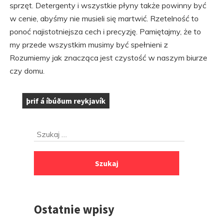
sprzęt. Detergenty i wszystkie płyny także powinny być
w cenie, abyśmy nie musieli się martwić. Rzetelność to
ponoć najistotniejsza cech i precyzję. Pamiętajmy, że to
my przede wszystkim musimy być spełnieni z
Rozumiemy jak znacząca jest czystość w naszym biurze
czy domu.
þrif á íbúðum reykjavík
Tagi:
Przejdź
Szukaj:
do
stopki
Ostatnie wpisy