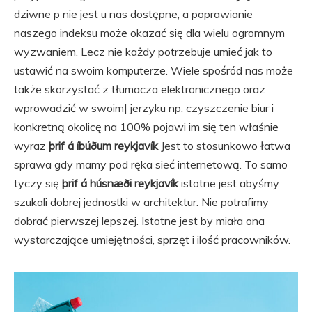
dziwne p nie jest u nas dostępne, a poprawianie
naszego indeksu może okazać się dla wielu ogromnym
wyzwaniem. Lecz nie każdy potrzebuje umieć jak to
ustawić na swoim komputerze. Wiele spośród nas może
także skorzystać z tłumacza elektronicznego oraz
wprowadzić w swoim| jerzyku np. czyszczenie biur i
konkretną okolicę na 100% pojawi im się ten właśnie
wyraz
þrif á íbúðum reykjavík
Jest to stosunkowo łatwa
sprawa gdy mamy pod ręka sieć internetową. To samo
tyczy się
þrif á húsnæði reykjavík
istotne jest abyśmy
szukali dobrej jednostki w architektur. Nie potrafimy
dobrać pierwszej lepszej. Istotne jest by miała ona
wystarczające umiejętności, sprzęt i ilość pracowników.