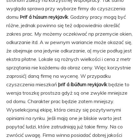
stronom zależy na korzystnej współpracy. Tak samo
wygląda sprawa przy wyborze firmy do czyszczenia
domu
Þrif á húsum reykjavík
. Godziny pracy mogą być
różne, jednak powinno się też odpowiednio określić
zakres prac. My możemy oczekiwać np przemycie okien,
odkurzanie itd. A w pewnym wariancie może okazać się,
że obejmuje ona jedynie odkurzanie, a| mycie podług jest
ekstra płatne. Lokale są rożnych wielkości i cena z metr
sprzątania nie każdemu da obraz ceny. Więc korzystnie
zaprosić| daną firmę na wycenę. W przypadku
czyszczenia mieszkań
þrif á íbúðum reykjavík
będzie to
wersja troszkę prostsza gdyż są one zwykle mniejsze
od domu. Charakter prac będzie zatem mniejszy.
Wyselekcjonuj ekipę, która cieszy się pozytywnymi
opiniami na rynku. Jeśli mają one je bliskie warto jest
popytać ludzi, które zatrudniają już takie firmy. Na co
zwrócić uwagę. Firma winna posiadać dobrej jakości