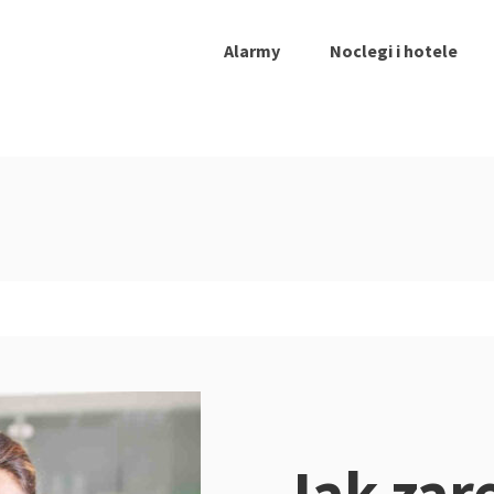
Alarmy
Noclegi i hotele
Jak zar