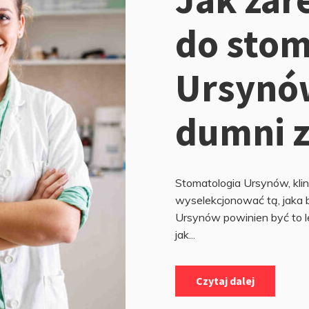
do stom
Ursynó
dumni z
Stomatologia Ursynów, klin
wyselekcjonować tą, jaka 
Ursynów powinien być to le
jak...
Czytaj dalej