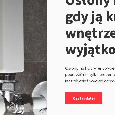
gdy ją 
wnętrz
wyjątk
Osłony na kaloryfer co wię
poprawić nie tylko prezenta
lecz również wygląd całego
Czytaj dalej