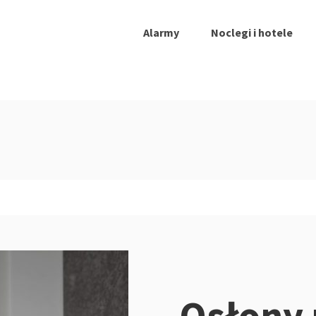
Alarmy
Noclegi i hotele
Osłony 