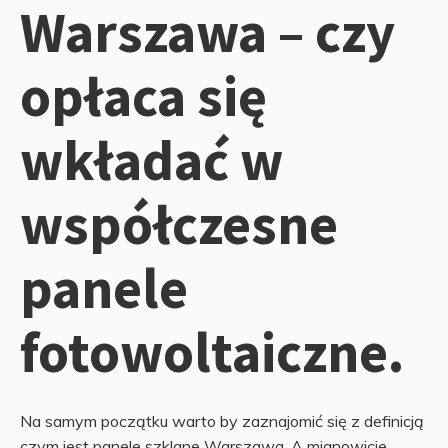
Warszawa – czy
opłaca się
wkładać w
współczesne
panele
fotowoltaiczne.
Na samym początku warto by zaznajomić się z definicją
czym jest panele szklane Warszawa. A mianowicie